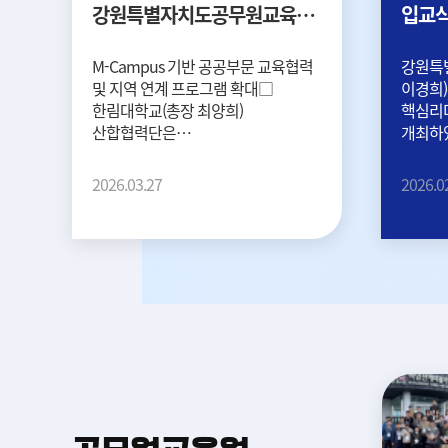
강원특별자치도공무원교육원
입교식
교육협력을 위한 업무협약 체결
M-Campus 기반 공공부문 교육협력
강원특별
및 지역 연계 프로그램 확대□
이경희)
한림대학교(총장 최양희)
핵심리
산합협력단은
개최하였
강원특별자치도공무원교육원(원장
핵심리더
이경희...
2026.03.27
2026.0