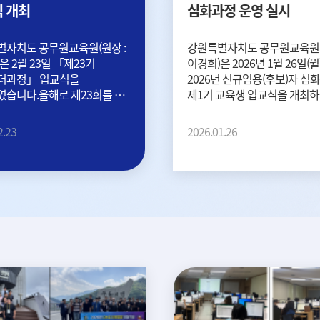
 개최
심화과정 운영 실시
자치도 공무원교육원(원장 :
강원특별자치도 공무원교육원(
은 2월 23일 「제23기
이경희)은 2026년 1월 26일(월
더과정」 입교식을
2026년 신규임용(후보)자 심
습니다.올해로 제23회를 맞는
제1기 교육생 입교식을 개최하였
과정은...
2.23
2026.01.26