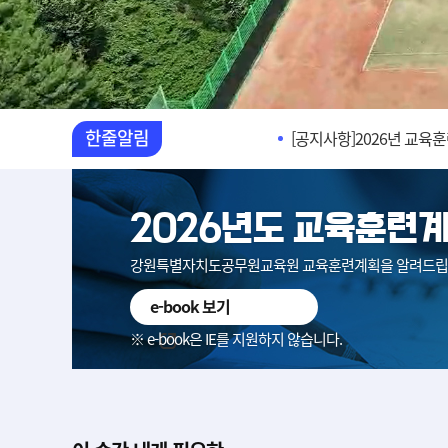
[묻고답하기]제1기 신규
[공지사항]2026년 교육
한줄알림
[공지사항]2025년 교육
[묻고답하기]신규교육 포
2026년도 교육훈련
[묻고답하기]회원탈퇴
강원특별자치도공무원교육원 교육훈련계획을 알려드립
e-book 보기
[묻고답하기]제1기 신규
※ e-book은 IE를 지원하지 않습니다.
[공지사항]2026년 교육