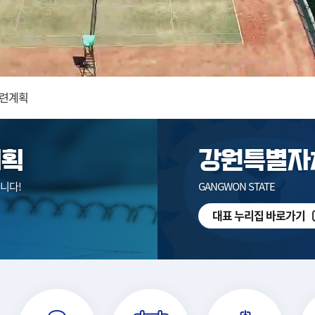
임용후보자 과정 문의
훈련계획
훈련계획
토갤러리에 사진 이제 안올라오는건가요?
계획
강원특별자
니다!
GANGWON STATE
대표 누리집 바로가기
임용후보자 과정 문의
훈련계획