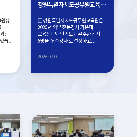
강원특별자치도공무원교육원,
'공직 최고 강사' 및 '우수강사
선정 시상'
원장:
□ 강원특별자치도공무원교육원은
)
2025년 외부 전문강사 가운데
화과정
교육성과와 만족도가 우수한 강사
습...
5명을 ‘우수강사’로 선정하고, ...
2026.01.01