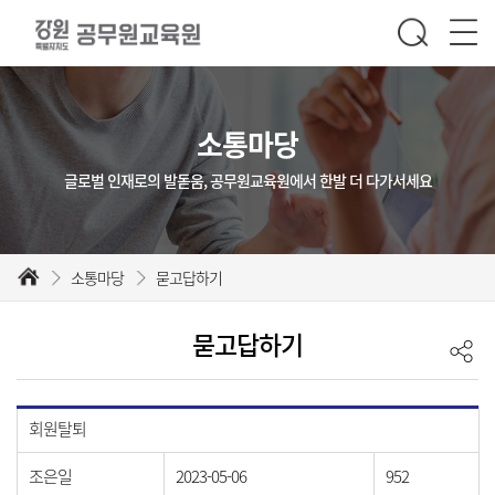
소통마당
글로벌 인재로의 발돋움, 공무원교육원에서 한발 더 다가서세요
소통마당
묻고답하기
묻고답하기
회원탈퇴
조은일
2023-05-06
952