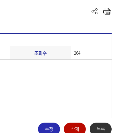
조회수
264
수정
삭제
목록