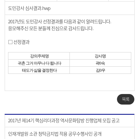
도민강사 심사결과.hwp
2017년도 도민강사 선정결과를 다음과 같이 알려드립니다.
응모해주신 모든 분들께 진심으로 감사드립니다.
□ 선정결과
강의주제명
강사명
귀촌 그거 아무나 다 됩니다
곽0숙
태도가 삶을 결정한다
김0우
목록
2017년 제14기 핵심리더과정 역사문화탐방 진행업체 모집 공고
인재개발원 소관 청탁금지법 적용 공무수행사인 공개