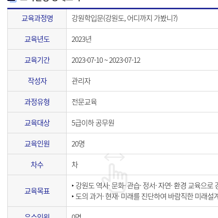
교육과정명
강원학입문(강원도, 어디까지 가봤니?)
교육년도
2023년
교육기간
2023-07-10 ~ 2023-07-12
작성자
관리자
과정유형
전문교육
교육대상
5급이하 공무원
교육인원
20명
차수
차
‣ 강원도 역사· 문화· 관습· 정서· 자연· 환경 교육
교육목표
‣ 도의 과거· 현재· 미래를 진단하여 바람직한 미래설
우수인원
0명