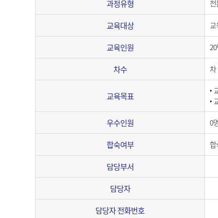
과정유형
전
교육대상
교
교육인원
2
차수
차
‣
교육목표
‣
우수인원
0
합숙여부
합
담당부서
담당자
담당자 전화번호