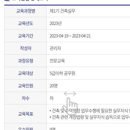
교육과정명
제1기 건축실무
교육년도
2023년
교육기간
2023-04-19 ~ 2023-04-21
작성자
관리자
과정유형
전문교육
교육대상
5급이하 공무원
교육인원
20명
차수
차
‣ 건축 및 주택행정 업무수행에 필요한 실무지식
교육목표
‣ 건축 관련 개정법령 및 실무지식 습득으로 업
우수인원
0명