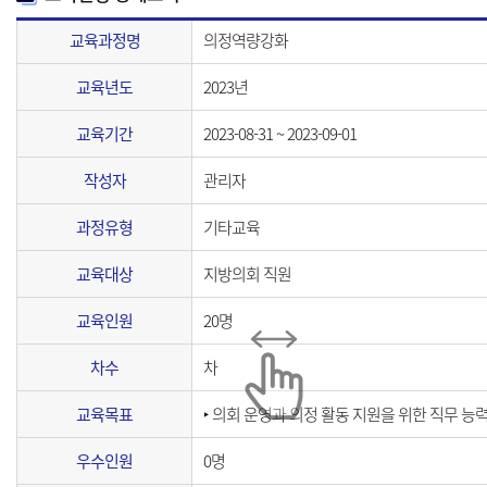
교육과정명
의정역량강화
교육년도
2023년
교육기간
2023-08-31 ~ 2023-09-01
작성자
관리자
과정유형
기타교육
교육대상
지방의회 직원
교육인원
20명
차수
차
교육목표
‣ 의회 운영과 의정 활동 지원을 위한 직무 능
우수인원
0명