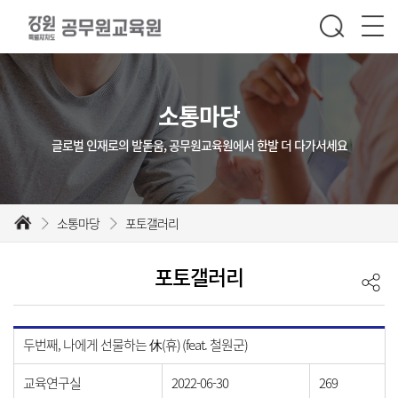
소통마당
글로벌 인재로의 발돋움, 공무원교육원에서 한발 더 다가서세요
소통마당
포토갤러리
포토갤러리
두번째, 나에게 선물하는 休(휴) (feat. 철원군)
교육연구실
2022-06-30
269