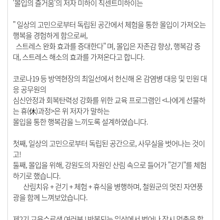
'몰입의 즐거움'의 저자 미하이 칙센트미하이는
" 일상의 고민으로부터 독립된 공간에서 체험을 통한 몰입이 가져오는
행복을 경험하게 함으로써,
스트레스 완화 효과를 증대한다" 며, 몰입은 자존감 향상, 행복감 증
대, 스트레스 해소의 효과를 가져온다고 합니다.
코로나19 등 방역현장의 최일선에서 헌신해 온 감염병 대응 및 민원 대
응 공무원의
심신안정과 회복탄력성 강화를 위한 교육 프로그램인 <나에게 선물하
는 휴(休)과정>은 위 저자가 말하는
몰입을 통한 행복감을 느끼도록 설계하였습니다.
첫째, 일상의 고민으로부터 독립된 공간으로, 사무실을 벗어나는 것이
고!
둘째, 몰입을 위해, 강원도의 자원인 산림 속으로 들어가 "걷기"를 체험
하기로 했습니다.
산림치유 + 걷기 + 체험 + 휴식을 병행하며, 철원군의 멋진 자연풍
광을 함께 느껴보았습니다.
제2기 교육수료생 여러분 ! 반복되는 일상에서 벗어나 잠시 멈춤을 할