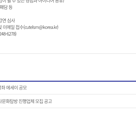
귀감이 될 수 있는 경험과 아이디어 공유)
실패담 등
개강연 심사
및 이메일 접수(
cutelsm@korea.kr
)
8-6278)
강좌 에세이 공모
역사문화탐방 진행업체 모집 공고