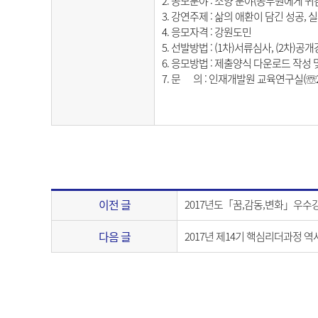
2. 공모분야 : 소양 분야(공무원에게 
3. 강연주제 : 삶의 애환이 담긴 성공, 
4. 응모자격 : 강원도민
5. 선발방법 : (1차)서류심사, (2차)공
6. 응모방법 : 제출양식 다운로드 작성 
7. 문 의 : 인재개발원 교육연구실(☏24
이전 글
2017년도「꿈,감동,변화」우수
다음 글
2017년 제14기 핵심리더과정 