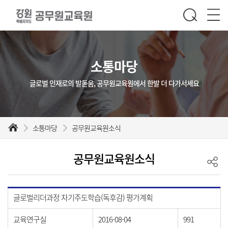
소통마당
글로벌 인재로의 발돋움, 공무원교육원에서 한발 더 다가서세요
소통마당
공무원교육원소식
공무원교육원소식
글로벌리더과정 자기주도학습(독후감) 평가계획
교육연구실
2016-08-04
991