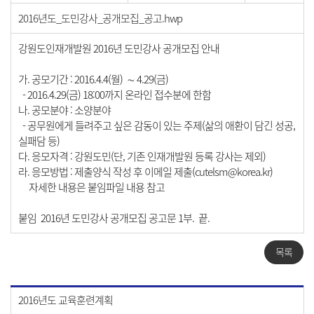
2016년도_도민강사_공개모집_공고.hwp
강원도인재개발원 2016년 도민강사 공개모집 안내
가. 공모기간 : 2016.4.4(월) ∼ 4.29(금)
- 2016.4.29(금) 18:00까지 온라인 접수분에 한함
나. 공모분야 : 소양분야
- 공무원에게 들려주고 싶은 감동이 있는 주제(삶의 애환이 담긴 성공,
실패담 등)
다. 응모자격 : 강원도민(단, 기존 인재개발원 등록 강사는 제외)
라. 응모방법 : 제출양식 작성 후 이메일 제출(
cutelsm@korea.kr
)
자세한 내용은 붙임파일 내용 참고
붙임 2016년 도민강사 공개모집 공고문 1부. 끝.
목록
2016년도 교육훈련계획