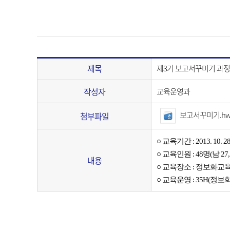
제목
제3기 보고서꾸미기 과정안내(20
작성자
교육운영과
보고서꾸미기.h
첨부파일
○ 교육기간 : 2013. 10. 28.
○ 교육인원 : 48명(남 27, 
내용
○ 교육장소 : 정보화교육
○ 교육운영 : 35H
(정보화 